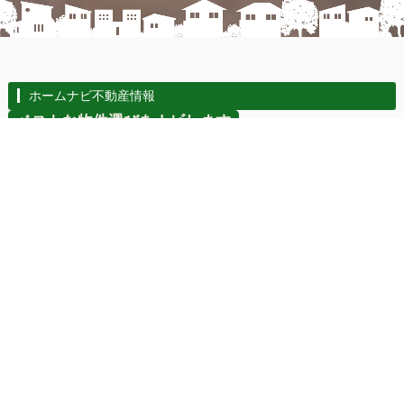
ホームナビ不動産情報
ベストな物件選びをナビします
当社は都営新宿線、東西線、ＪＲ総武線・京葉線、京成本線をメイ
ンとして江戸川・葛飾・足立・墨田・江東などの城東エリアと市川・
浦安・松戸・船橋・習志野市などの
不動産物件を「売却したい」「購入したい」とご希望される方のお手
伝いをさせて頂いてます。個別のお客さまのご希望に併せたスピーデ
ィな物件売却、相続による不動産売却、
さまざまな物件購入、新築・中古一戸建、中古マンション、リノベー
ション一戸建・マンション、売りビル、土地など細かいご要望や不明
なことなど率直になんでもホームナビにご相談ください。
重要な地域災害情報やどの道の交通量が多いか、「ご近所さんしか知
らない情報」もあります。「安心・安全な暮らし」のご案内が出来ま
す。お気軽にお問合せください。