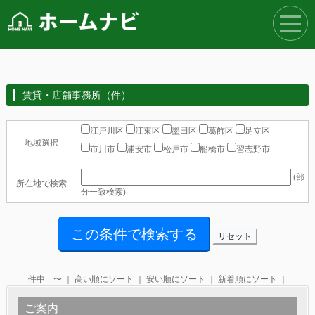
賃貸・店舗事務所（件）
江戸川区
江東区
墨田区
葛飾区
足立区
地域選択
市川市
浦安市
松戸市
船橋市
習志野市
(部
所在地で検索
分一致検索)
件中 〜 ｜
高い順にソート
｜
安い順にソート
｜ 新着順にソート ｜
ご案内